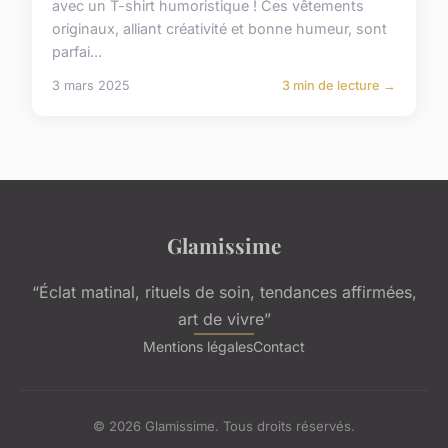
avec un T-shirt humoristique ! Ces vêtements
originaux, alliant créativité et bonne humeur, sont
parfai...
3 mars 2025
3 min de lecture →
Glamissime
“Éclat matinal, rituels de soin, tendances affirmées,
art de vivre”
Mentions légales
Contact
© 2026 Glamissime. Tous droits réservés.