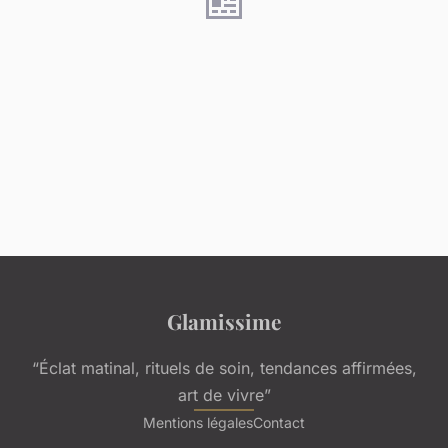
Glamissime
“Éclat matinal, rituels de soin, tendances affirmées,
art de vivre”
Mentions légales
Contact