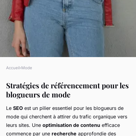
Accueil
›
Mode
MODE
Stratégies de référencement pour les
Comment les blogueurs de
blogueurs de mode
mode peuvent dominer la
concurrence en ligne :
Le
SEO
est un pilier essentiel pour les blogueurs de
Stratégies et astuces
mode qui cherchent à attirer du trafic organique vers
incontournables
leurs sites. Une
optimisation de contenu
efficace
commence par une
recherche
approfondie des