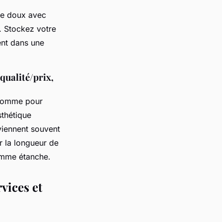
ge doux avec
. Stockez votre
ent dans une
 qualité/prix,
e homme pour
sthétique
viennent souvent
r la longueur de
homme étanche.
vices et