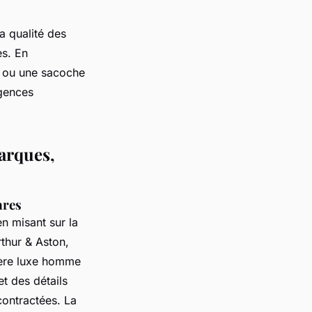
a qualité des
es. En
s ou une sacoche
igences
arques,
ares
n misant sur la
thur & Aston,
ière luxe homme
et des détails
contractées. La