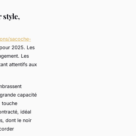
style,
tions/sacoche-
 pour 2025. Les
angement. Les
tant attentifs aux
mbrassent
 grande capacité
a touche
ntracté, idéal
, dont le noir
ccorder