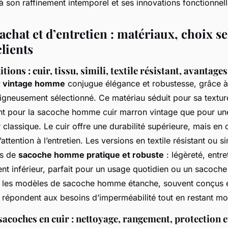
 son raffinement intemporel et ses innovations fonctionnell
achat et d’entretien : matériaux, choix se
clients
itions : cuir, tissu, simili, textile résistant, avantag
r vintage homme
conjugue élégance et robustesse, grâce à l
oigneusement sélectionné. Ce matériau séduit pour sa textur
ant pour la sacoche homme cuir marron vintage que pour u
classique. Le cuir offre une durabilité supérieure, mais en 
attention à l’entretien. Les versions en textile résistant ou si
es de
sacoche homme pratique et robuste
: légèreté, entret
nt inférieur, parfait pour un usage quotidien ou un sacoc
, les modèles de sacoche homme étanche, souvent conçus e
, répondent aux besoins d’imperméabilité tout en restant m
sacoches en cuir : nettoyage, rangement, protection e