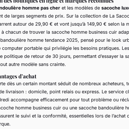
n des boutiques en ligne et marques reconnues
ndoulière homme pas cher
et les modèles de
sacoche lu
 de larges segments de prix. Sur la collection de La Sacoch
rrent autour de 29,90 € et vont jusqu’à 149,90 € selon la m
t à chacun de trouver la sacoche homme business cuir adap
 bandoulière homme tendance 2025, pensé pour le look urba
omputer portable qui privilégie les besoins pratiques. Les
ne politique de retour de 30 jours, permettant d’essayer la
out autre modèle sans crainte.
antages d’achat
ferte dès un certain montant séduit de nombreux acheteurs, 
 livraison : domicile, point relais ou express. Le service cl
dredi accompagne efficacement pour tout problème ou réc
sacoche homme business cuir ou une sacoche bandoulière 
surent le suivi et la conformité, essentielles lors de l’achat
rque.