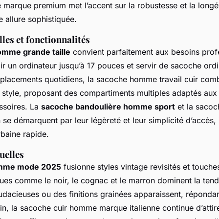
arque premium met l’accent sur la robustesse et la longévi
 allure sophistiquée.
lles et fonctionnalités
mme grande taille
convient parfaitement aux besoins prof
ir un ordinateur jusqu’à 17 pouces et servir de sacoche ord
déplacements quotidiens, la sacoche homme travail cuir com
t style, proposant des compartiments multiples adaptés aux 
ssoires. La
sacoche bandoulière homme sport
et la saco
 se démarquent par leur légèreté et leur simplicité d’accès,
rbaine rapide.
uelles
mme mode 2025
fusionne styles vintage revisités et touch
ques comme le noir, le cognac et le marron dominent la ten
udacieuses ou des finitions grainées apparaissent, répondan
nfin, la sacoche cuir homme marque italienne continue d’attir