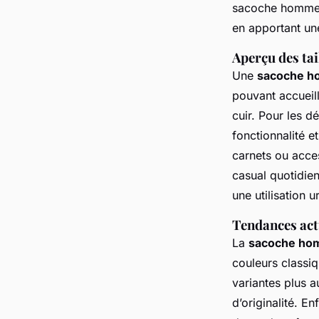
sacoche homme m
en apportant une
Aperçu des tai
Une
sacoche ho
pouvant accueill
cuir. Pour les 
fonctionnalité e
carnets ou acce
casual quotidien
une utilisation u
Tendances act
La
sacoche ho
couleurs classi
variantes plus a
d’originalité. E