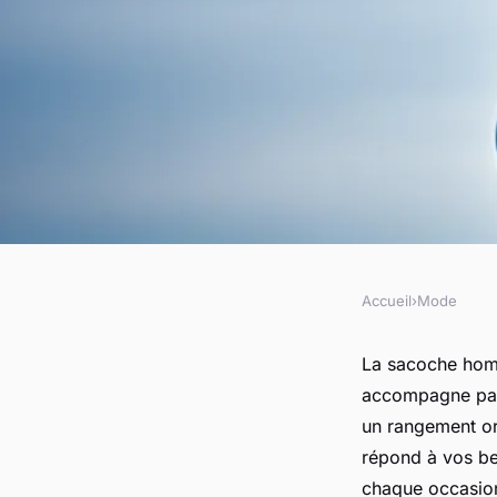
Accueil
›
Mode
MODE
Sacoches pour homme
La sacoche homm
accompagne parf
moderne à portée d
un rangement or
répond à vos be
chaque occasio