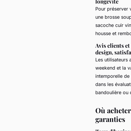
longévité
Pour préserver 
une brosse soup
sacoche cuir vin
housse et rembo
Avis clients e
design, satisf
Les utilisateur
weekend et la va
intemporelle de
dans les évalua
bandoulière ou 
Où acheter
garanties