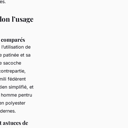
es.
lon l’usage
es comparés
’utilisation de
e patinée et sa
ne sacoche
contrepartie,
mili fédèrent
ien simplifié, et
he homme pentru
n polyester
odernes.
t astuces de