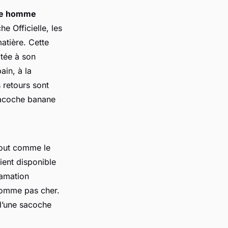
xe homme
e Officielle, les
atière. Cette
tée à son
in, à la
 retours sont
 sacoche banane
tout comme le
ient disponible
lamation
homme pas cher.
 d’une sacoche