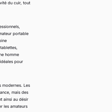
té du cuir, tout
essionnels,
inateur portable
bine
tablettes,
che homme
 idéales pour
es modernes. Les
dance, mais des
t ainsi au désir
er les amateurs