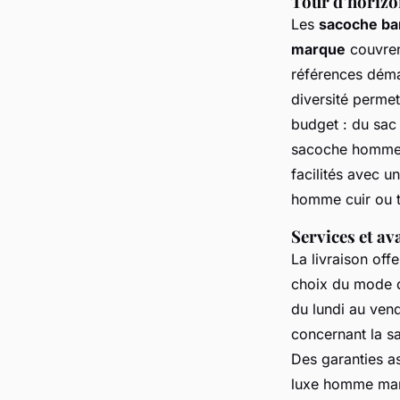
Tour d’horizo
Les
sacoche ba
marque
couvrent
références déma
diversité perme
budget : du sac
sacoche homme c
facilités avec u
homme cuir ou t
Services et av
La livraison of
choix du mode de
du lundi au ven
concernant la 
Des garanties as
luxe homme ma