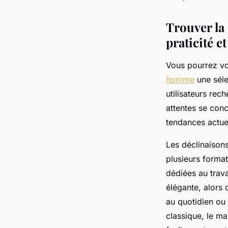
Joseph
•
9 mai 2025
•
5 min de lecture
Trouver la
praticité e
Vous pourrez vo
homme
une séle
utilisateurs rec
attentes se conce
tendances actuel
Les déclinaison
plusieurs forma
dédiées au travai
élégante, alors 
au quotidien ou
classique, le ma