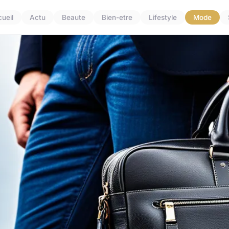
ueil
Actu
Beaute
Bien-etre
Lifestyle
Mode