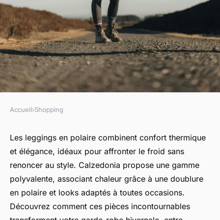
Accueil
›
Shopping
SHOPPING
Réchauffez votre style avec les
Les leggings en polaire combinent confort thermique
et élégance, idéaux pour affronter le froid sans
leggings en polaire trendy
renoncer au style. Calzedonia propose une gamme
polyvalente, associant chaleur grâce à une doublure
Joseph
•
30 septembre 2025
•
7 min de lecture
en polaire et looks adaptés à toutes occasions.
Découvrez comment ces pièces incontournables