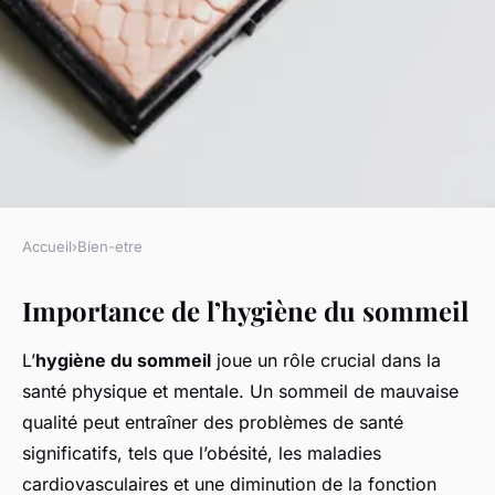
Accueil
›
Bien-etre
BIEN-ETRE
Importance de l’hygiène du sommeil
Les astuces incontournables
pour perfectionner votre
L’
hygiène du sommeil
joue un rôle crucial dans la
hygiène de sommeil
santé physique et mentale. Un sommeil de mauvaise
qualité peut entraîner des problèmes de santé
Joseph
•
25 février 2025
•
7 min de lecture
significatifs, tels que l’obésité, les maladies
cardiovasculaires et une diminution de la fonction